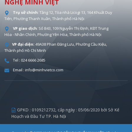
NGHỆ MINH VIỆT
Trụ sở chính
: Tầng 12, Tòa nhà Licogi 13, 164 Khuất Duy
Tiến, Phường Thanh Xuân, Thành phố Hà Nội
VP giao dịch
: Số B43, 109 Nguyễn Thị Định, KĐT Trung
Hòa - Nhân Chính, Phường Yên Hòa, Thành phố Hà Nội
VP đại diện:
49A38 Phan Đăng Lưu, Phường Cầu Kiệu,
Thành phố Hồ Chí Minh
Tel : 024 6666 2685
Email : info@minhvietco.com
GPKD :
0109212732
, cấp ngày : 05/06/2020 bởi Sở Kế
Hoạch và Đầu Tư TP. Hà Nội