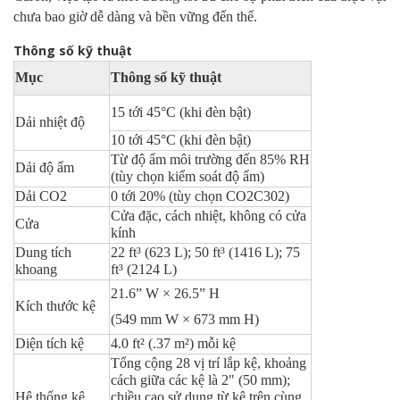
chưa bao giờ dễ dàng và bền vững đến thế.
Thông số kỹ thuật
Mục
Thông số kỹ thuật
15 tới 45°C (khi đèn bật)
Dải nhiệt độ
10 tới 45°C (khi đèn bật)
Từ độ ẩm môi trường đến 85% RH
Dải độ ẩm
(tùy chọn kiểm soát độ ẩm)
Dải CO2
0 tới 20% (tùy chọn CO2C302)
Cửa đặc, cách nhiệt, không có cửa
Cửa
kính
Dung tích
22 ft³ (623 L); 50 ft³ (1416 L); 75
khoang
ft³ (2124 L)
21.6” W × 26.5” H
Kích thước kệ
(549 mm W × 673 mm H)
Diện tích kệ
4.0 ft² (.37 m²) mỗi kệ
Tổng cộng 28 vị trí lắp kệ, khoảng
cách giữa các kệ là 2" (50 mm);
Hệ thống kệ
chiều cao sử dụng từ kệ trên cùng