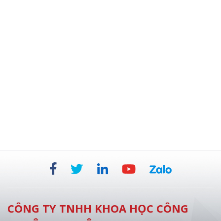
TỦ AN TOÀN SINH HỌC BỘ LỌC HEPA KÉP 854 MM
CÔNG TY TNHH KHOA HỌC CÔNG