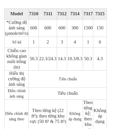
Model
7310
7311
7312
7314
7317
7315
*Cường độ
ánh sáng
600
600
600
300
1500
150
(µmole/m²/s)
1
2
3
4
1
6
Số kệ
Chiều cao
không gian
50.3
22.3/24.3
14.3
10.3/8.3
50.3
4.3
nuôi trồng
(in)
Hiển thị
cường độ
Tiêu chuẩn
ánh sáng
Điều chỉnh
Tiêu chuẩn
ánh sáng
Theo
từng
Theo từng kệ (22
Không
kệ;
Điều chỉnh độ
Không
ft³);
theo từng khu
áp
theo
sáng theo
áp dụng
vực (50 ft³ & 75 ft³)
dụng
khu