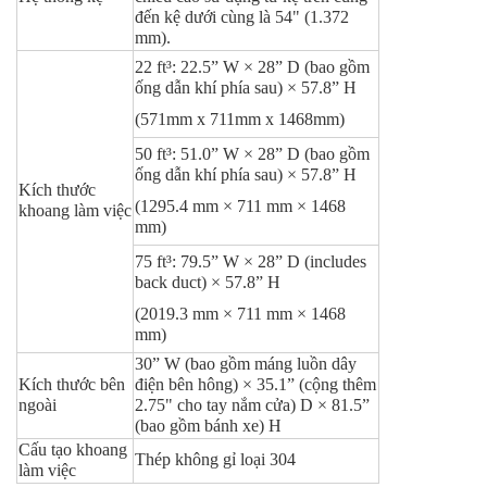
đến kệ dưới cùng là 54" (1.372
mm).
22 ft³:
22.5” W × 28” D (bao gồm
ống dẫn khí phía sau) × 57.8” H
(571mm x 711mm x 1468mm)
50 ft³:
51.0” W × 28” D (
bao gồm
ống dẫn khí phía sau
) × 57.8” H
Kích thước
(1295.4 mm × 711 mm × 1468
khoang làm việc
mm)
75 ft³:
79.5” W × 28” D (includes
back duct) × 57.8” H
(2019.3 mm × 711 mm × 1468
mm)
30” W (bao gồm máng luồn dây
Kích thước bên
điện bên hông) × 35.1” (cộng thêm
ngoài
2.75" cho tay nắm cửa) D × 81.5”
(bao gồm bánh xe) H
Cấu tạo khoang
Thép không gỉ loại 304
làm việc