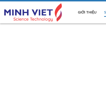
GIỚI THIỆU
trang chủ
sản phẩm
giải pháp về tế bào
nghiên cứ