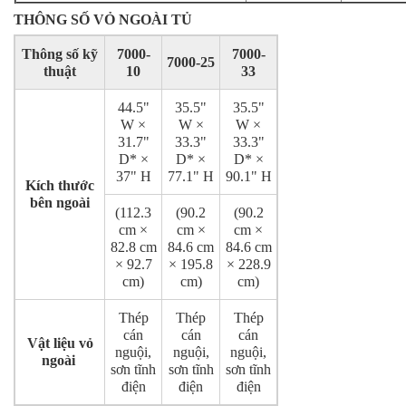
THÔNG SỐ VỎ NGOÀI TỦ
Thông số kỹ
7000-
7000-
7000-25
thuật
10
33
44.5"
35.5"
35.5"
W ×
W ×
W ×
31.7"
33.3"
33.3"
D* ×
D* ×
D* ×
37" H
77.1" H
90.1" H
Kích thước
bên ngoài
(112.3
(90.2
(90.2
cm ×
cm ×
cm ×
82.8 cm
84.6 cm
84.6 cm
× 92.7
× 195.8
× 228.9
cm)
cm)
cm)
Thép
Thép
Thép
cán
cán
cán
Vật liệu vỏ
nguội,
nguội,
nguội,
ngoài
sơn tĩnh
sơn tĩnh
sơn tĩnh
điện
điện
điện