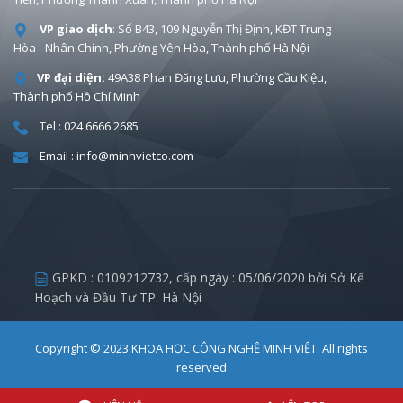
VP giao dịch
: Số B43, 109 Nguyễn Thị Định, KĐT Trung
Hòa - Nhân Chính, Phường Yên Hòa, Thành phố Hà Nội
VP đại diện:
49A38 Phan Đăng Lưu, Phường Cầu Kiệu,
Thành phố Hồ Chí Minh
Tel : 024 6666 2685
Email : info@minhvietco.com
GPKD :
0109212732
, cấp ngày : 05/06/2020 bởi Sở Kế
Hoạch và Đầu Tư TP. Hà Nội
Copyright © 2023
KHOA HỌC CÔNG NGHỆ MINH VIỆT
. All rights
reserved