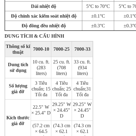
Dải nhiệt độ
5°C to 70°C
5°C to 7
Độ chính xác kiểm soát nhiệt độ
±0.1°C
±0.1°
Độ đồng đều nhiệt độ
±0.3°C
±0.3°
DUNG TÍCH & CẤU HÌNH
Thông số kĩ
7000-10
7000-25
7000-33
thuật
10 cu. ft.
25 cu. ft.
33 cu. ft.
Dung tích
(283
(708
(934
sử dụng
liters)
liters)
liters)
3 Tiêu
4 Tiêu
4 Tiêu
Số lượng
chuẩn; 15
chuẩn; 25
chuẩn;31
giá đỡ
Tối đa
Tối đa
Tối đa
29.25" W
29.25" W
22.5" W
× 24.45"
× 24.45"
× 25.4" D
D
D
Kích thước
giá đỡ
(57.2 cm
(74.3 cm
(74.3 cm
× 64.5
× 62.1
× 62.1