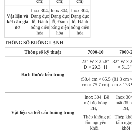
cm)
cm)
cm)
Inox 304,
Inox 304,
Inox 304,
Vật liệu và
Dạng đục
Dạng đục
Dạng đục
kết cấu giá
lỗ, Đánh
lỗ, Đánh
lỗ, Đánh
đỡ
bóng điện
bóng điện
bóng điện
hóa
hóa
hóa
THÔNG SỐ BUỒNG LẠNH
Thông số kỹ thuật
7000-10
7000-
23" W × 25.8"
32" W × 
D × 29.3" H
× 51.3
Kích thước bên trong
(58.4 cm × 65.5
(81.3 cm ×
cm × 75.7 cm)
cm × 133.
Inox 304, Bề
Inox 304
mặt độ bóng
mặt độ 
2B,
2B,
Vật liệu và kết cấu buồng trong
Thép không gỉ
Thép khô
tấm nguyên
tấm ngu
khối
khố