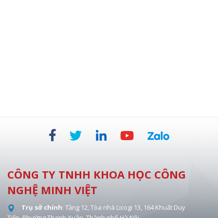
TỦ AN TOÀN SINH HỌC BỘ LỌC HEPA KÉP 854 MM
CÔNG TY TNHH KHOA HỌC CÔNG
NGHỆ MINH VIỆT
Trụ sở chính
: Tầng 12, Tòa nhà Licogi 13, 164 Khuất Duy
Tiến, Phường Thanh Xuân, Thành phố Hà Nội