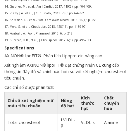
14. Grabner, M., et al., Am J Cardiol, 2017. 119(3): pp. 404-409.
15. Rizzo, J.A., et al., J Clin Lipidol, 2013. 7(6): pp. 642-52.
16. Shiffman, D., et al., BMC Cardiovasc Disord, 2016. 16(1): p. 251.
17. Mora, S., et al., Circulation, 2013. 128(11): pp. 1189-97.
18. Kontush, A., Front Pharmacol, 2015. 6: p. 218.
19. Superko, H.R., et al., J Clin Lipidol, 2012. 6(6): pp. 496-523.
Specifications
AXINON® lipoFIT®. Phân tích Lipoprotein nâng cao.
Xét nghiệm AXINON® lipoFIT® đạt chứng nhận CE cung cấp
thông tin đầy đủ và chính xác hơn so với xét nghiệm cholesterol
tiêu chuẩn.
Các chỉ số được phân tích:
Kích
Chất
Chỉ số xét nghiệm mỡ
Nồng
thước
chuyển
máu tiêu chuẩn
độ hạt
hạt
hóa
LVLDL-
Total cholesterol
VLDL-s
Alanine
p