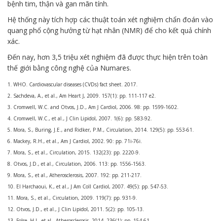
bệnh tim, thận và gan mãn tính.
Hệ thống này tích hợp các thuật toán xét nghiệm chẩn đoán vào
quang phổ cộng hưởng từ hạt nhân (NMR) để cho kết quả chính
xác.
Đến nay, hơn 3,5 triệu xét nghiệm đã được thực hiện trên toàn
thế giới bằng công nghệ của Numares.
1. WHO. Cardiovascular diseases (CVDs) fact sheet. 2017.
2. Sachdeva, A., et al., Am Heart J, 2009. 157(1): pp. 111-117 e2.
3. Cromwell, W.C. and Otvos, J.D., Am J Cardiol, 2006. 98: pp. 1599-1602.
4. Cromwell, W.C., et al., J Clin Lipidol, 2007. 1(6): pp. 583-92.
5. Mora, S., Buring, J.E., and Ridker, P.M., Circulation, 2014. 129(5): pp. 553-61.
6. Mackey, R.H., et al., Am J Cardiol, 2002. 90: pp. 71i-76i.
7. Mora, S., et al., Circulation, 2015. 132(23): pp. 2220-9.
8. Otvos, J.D., et al., Circulation, 2006. 113: pp. 1556-1563.
9. Mora, S., et al., Atherosclerosis, 2007. 192: pp. 211-217.
10. El Harchaoui, K., et al., J Am Coll Cardiol, 2007. 49(5): pp. 547-53.
11. Mora, S., et al., Circulation, 2009. 119(7): pp. 931-9.
12. Otvos, J.D., et al., J Clin Lipidol, 2011. 5(2): pp. 105-13.
13. Folse, H.J., et al., Atherosclerosis, 2014. 236(1): pp. 154-61.