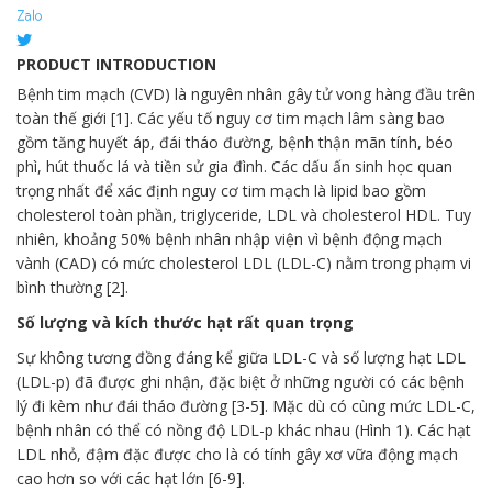
PRODUCT INTRODUCTION
Bệnh tim mạch (CVD) là nguyên nhân gây tử vong hàng đầu trên
toàn thế giới [1]. Các yếu tố nguy cơ tim mạch lâm sàng bao
gồm tăng huyết áp, đái tháo đường, bệnh thận mãn tính, béo
phì, hút thuốc lá và tiền sử gia đình. Các dấu ấn sinh học quan
trọng nhất để xác định nguy cơ tim mạch là lipid bao gồm
cholesterol toàn phần, triglyceride, LDL và cholesterol HDL. Tuy
nhiên, khoảng 50% bệnh nhân nhập viện vì bệnh động mạch
vành (CAD) có mức cholesterol LDL (LDL-C) nằm trong phạm vi
bình thường [2].
Số lượng và kích thước hạt rất quan trọng
Sự không tương đồng đáng kể giữa LDL-C và số lượng hạt LDL
(LDL-p) đã được ghi nhận, đặc biệt ở những người có các bệnh
lý đi kèm như đái tháo đường [3-5]. Mặc dù có cùng mức LDL-C,
bệnh nhân có thể có nồng độ LDL-p khác nhau (Hình 1). Các hạt
LDL nhỏ, đậm đặc được cho là có tính gây xơ vữa động mạch
cao hơn so với các hạt lớn [6-9].