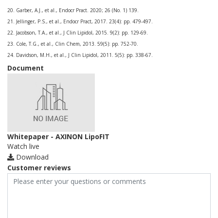
20. Garber, A.J., et al., Endocr Pract. 2020; 26 (No. 1) 139.
21. Jellinger, P.S., et al., Endocr Pract, 2017. 23(4): pp. 479-497.
22. Jacobson, T.A., et al., J Clin Lipidol, 2015. 9(2): pp. 129-69.
23. Cole, T.G., et al., Clin Chem, 2013. 59(5): pp. 752-70.
24. Davidson, M.H., et al., J Clin Lipidol, 2011. 5(5): pp. 338-67.
Document
Whitepaper - AXINON LipoFIT
Watch live
Download
Customer reviews