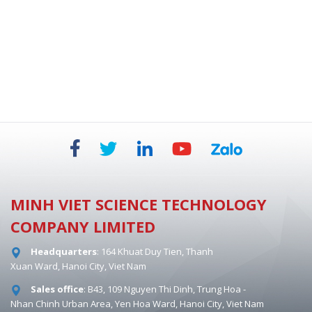
AXINON® SYSTEM
MINH VIET SCIENCE TECHNOLOGY
COMPANY LIMITED
Headquarters
: 164 Khuat Duy Tien, Thanh
Xuan Ward, Hanoi City, Viet Nam
Sales office
: B43, 109 Nguyen Thi Dinh, Trung Hoa -
Nhan Chinh Urban Area, Yen Hoa Ward, Hanoi City, Viet Nam