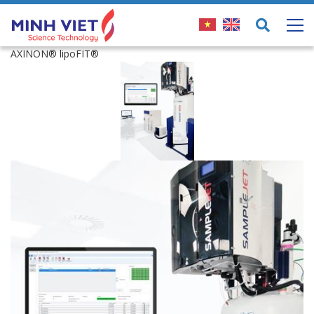
AXINON® lipoFIT®