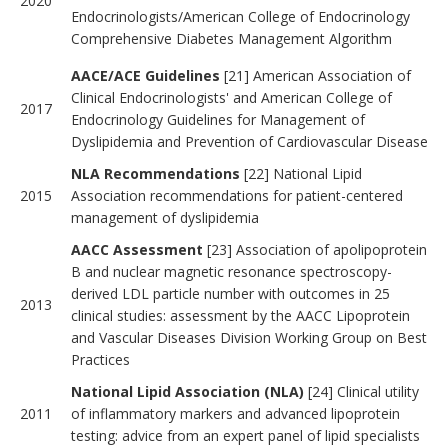
2020
Endocrinologists/American College of Endocrinology
Comprehensive Diabetes Management Algorithm
AACE/ACE Guidelines
[21] American Association of
Clinical Endocrinologists' and American College of
2017
Endocrinology Guidelines for Management of
Dyslipidemia and Prevention of Cardiovascular Disease
NLA Recommendations
[22] National Lipid
2015
Association recommendations for patient-centered
management of dyslipidemia
AACC Assessment
[23] Association of apolipoprotein
B and nuclear magnetic resonance spectroscopy-
derived LDL particle number with outcomes in 25
2013
clinical studies: assessment by the AACC Lipoprotein
and Vascular Diseases Division Working Group on Best
Practices
National Lipid Association (NLA)
[24] Clinical utility
2011
of inflammatory markers and advanced lipoprotein
testing: advice from an expert panel of lipid specialists