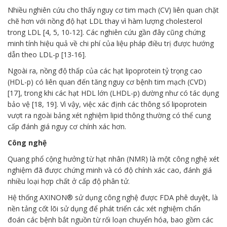
Nhiều nghiên cứu cho thấy nguy cơ tim mạch (CV) liên quan chặt
chẽ hơn với nồng độ hạt LDL thay vì hàm lượng cholesterol
trong LDL [4, 5, 10-12]. Các nghiên cứu gần đây cũng chứng
minh tính hiệu quả về chi phí của liệu pháp điều trị được hướng
dẫn theo LDL-p [13-16].
Ngoài ra, nồng độ thấp của các hạt lipoprotein tỷ trọng cao
(HDL-p) có liên quan đến tăng nguy cơ bệnh tim mạch (CVD)
[17], trong khi các hạt HDL lớn (LHDL-p) dường như có tác dụng
bảo vệ [18, 19]. Vì vậy, việc xác định các thông số lipoprotein
vượt ra ngoài bảng xét nghiệm lipid thông thường có thể cung
cấp đánh giá nguy cơ chính xác hơn.
Công nghệ
Quang phổ cộng hưởng từ hạt nhân (NMR) là một công nghệ xét
nghiệm đã được chứng minh và có độ chính xác cao, đánh giá
nhiều loại hợp chất ở cấp độ phân tử.
Hệ thống AXINON® sử dụng công nghệ được FDA phê duyệt, là
nền tảng cốt lõi sử dụng để phát triển các xét nghiệm chẩn
đoán các bệnh bắt nguồn từ rối loạn chuyển hóa, bao gồm các